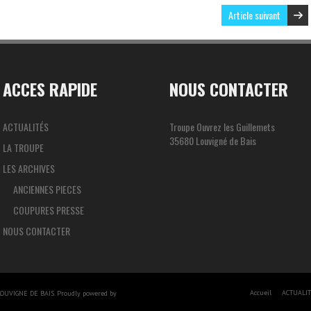
Article suivant
ACCES RAPIDE
NOUS CONTACTER
ACTUALITÉS
Troupe Ouvrez les Guillemets
35680 Louvigné de Bais
LA TROUPE
LES ARCHIVES
ANCIENNES PIECES
COUPURES PRESSE
NOUS CONTACTER
Accueil
ACTUALI
OUVIGNE DE BAIS. Proudly powered by