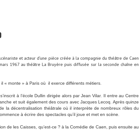
D
scénariste et acteur d’une pièce créée à la compagnie du théâtre de Caen
mars 1967 au théâtre La Bruyère puis diffusée sur la seconde chaîne en
il « monte » à Paris où il exerce différents métiers.
 s’inscrit à l’école Dullin dirigée alors par Jean Vilar. Il entre au Centre
lanche et suit également des cours avec Jacques Lecoq. Après quinze
 de la décentralisation théâtrale où il interprète de nombreux rôles du
 commence à écrire des spectacles qu’il joue et met en scène.
ion de les Caisses, qu’est-ce ? à la Comédie de Caen, puis ensuite au