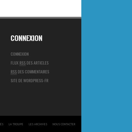
CONNEXION
CONNEXION
FLUX
RSS
DES ARTICLES
RSS
DES COMMENTAIRES
SITE DE WORDPRESS-FR
TÉS
LA TROUPE
LES ARCHIVES
NOUS CONTACTER