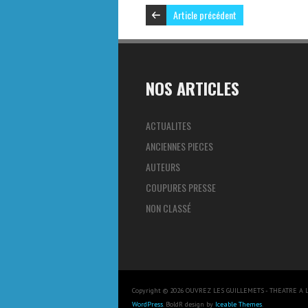
Article précédent
NOS ARTICLES
ACTUALITES
ANCIENNES PIECES
AUTEURS
COUPURES PRESSE
NON CLASSÉ
Copyright © 2026 OUVREZ LES GUILLEMETS - THEATRE A L
WordPress
. BoldR design by
Iceable Themes
.