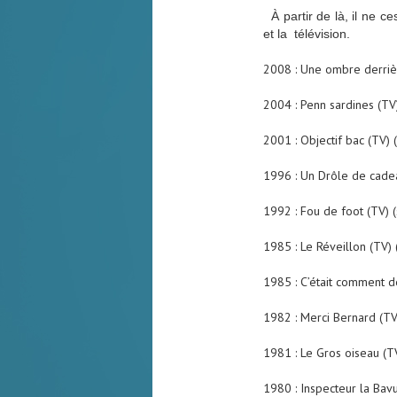
À partir de là, il ne ce
et la télévision.
2008 :
Une ombre derriè
2004 :
Penn sardines
(TV)
2001 :
Objectif bac
(TV) (
1996 :
Un Drôle de cade
1992 :
Fou de foot
(TV) (
1985 :
Le Réveillon
(TV) 
1985 :
C’était comment d
1982 :
Merci Bernard
(TV
1981 :
Le Gros oiseau
(TV
1980 :
Inspecteur la Bav