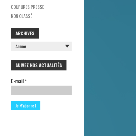
H
COUPURES PRESSE
E
NON CLASSÉ
R
ARCHIVES
:
SUIVEZ NOS ACTUALITÉS
E-mail
*