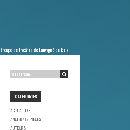
 troupe de théâtre de Louvigné de Bais
R
E
C
CATÉGORIES
H
E
ACTUALITES
R
ANCIENNES PIECES
C
AUTEURS