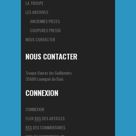
LA TROUPE
LES ARCHIVES
ANCIENNES PIECES
COUPURES PRESSE
NOUS CONTACTER
NOUS CONTACTER
Troupe Ouvrez les Guillemets
35680 Louvigné de Bais
CONNEXION
CONNEXION
FLUX
RSS
DES ARTICLES
RSS
DES COMMENTAIRES