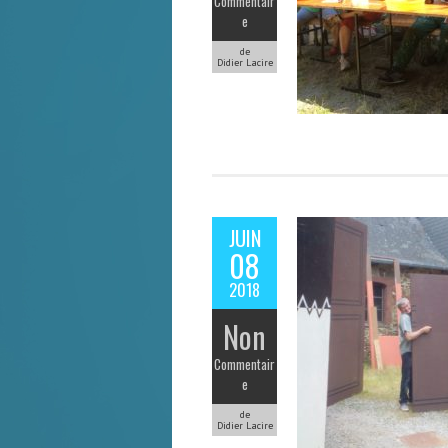
Commentair
e
de
Didier Lacire
JUIN
08
2018
Non
Commentair
e
de
Didier Lacire