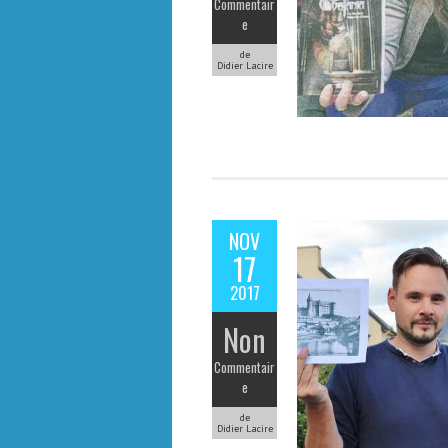
Commentair
e
de
Didier Lacire
NOV
17
2017
Non
Commentair
e
de
Didier Lacire