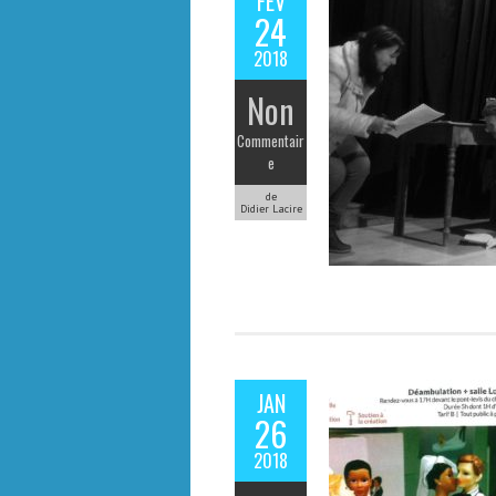
FÉV
24
2018
Non
Commentair
e
de
Didier Lacire
JAN
26
2018