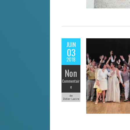
JUIN
03
2018
Non
Commentair
e
de
Didier Lacire