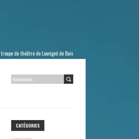
 troupe de théâtre de Louvigné de Bais
R
E
C
H
E
CATÉGORIES
R
C