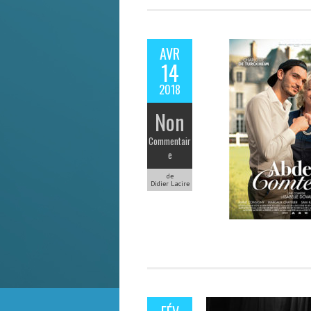
AVR
14
2018
Non
Commentair
e
de
Didier Lacire