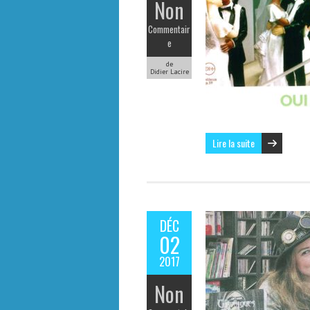
Non
Commentair
e
de
Didier Lacire
Lire la suite
DÉC
02
2017
Non