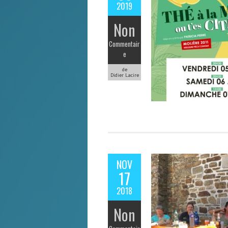
2019
Non
Commentair
e
de
Didier Lacire
NOV
17
2018
Non