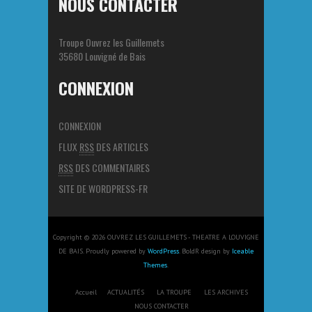
NOUS CONTACTER
Troupe Ouvrez les Guillemets
35680 Louvigné de Bais
CONNEXION
CONNEXION
FLUX
RSS
DES ARTICLES
RSS
DES COMMENTAIRES
SITE DE WORDPRESS-FR
Copyright © 2026 OUVREZ LES GUILLEMETS - THEATRE A LOUVIGNE
DE BAIS. Proudly powered by
WordPress
. BoldR design by
Iceable
Themes
.
Accueil
ACTUALITÉS
LA TROUPE
LES ARCHIVES
NOUS CONTACTER