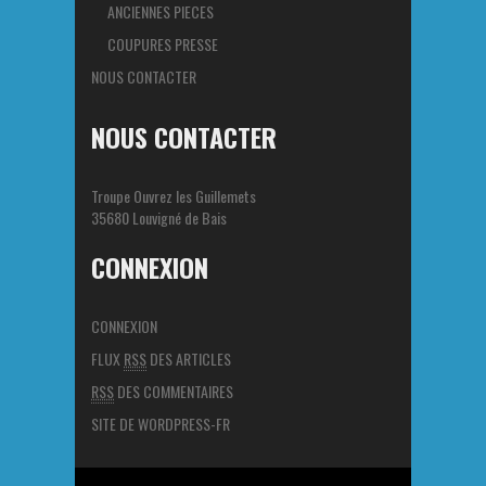
ANCIENNES PIECES
COUPURES PRESSE
NOUS CONTACTER
NOUS CONTACTER
Troupe Ouvrez les Guillemets
35680 Louvigné de Bais
CONNEXION
CONNEXION
FLUX
RSS
DES ARTICLES
RSS
DES COMMENTAIRES
SITE DE WORDPRESS-FR