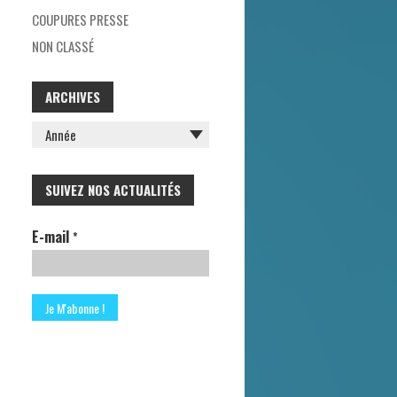
H
COUPURES PRESSE
E
NON CLASSÉ
R
ARCHIVES
:
SUIVEZ NOS ACTUALITÉS
E-mail
*