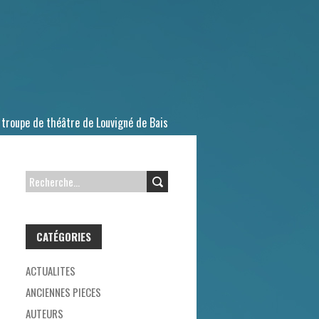
 troupe de théâtre de Louvigné de Bais
R
E
C
CATÉGORIES
H
E
ACTUALITES
R
ANCIENNES PIECES
C
AUTEURS