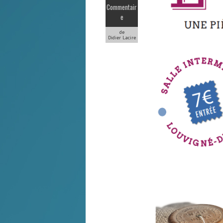
Commentair
e
de
Didier Lacire