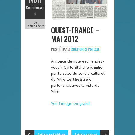
Commentair
e
de
Fabien Lacire
OUEST-FRANCE –
MAI 2012
POSTÉ DANS
COUPURES PRESSE
Annonce du nouveau rendez-
vous « Carte Blanche », initié
par la salle du centre culturel
de Vitré
Le théâtre
en
partenariat avec la ville de
Vitré.
Voir l’image en grand
Article précédent
Article suivant