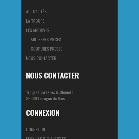
ACTUALITÉS
LA TROUPE
LES ARCHIVES
ANCIENNES PIECES
COUPURES PRESSE
NOUS CONTACTER
NOUS CONTACTER
Troupe Ouvrez les Guillemets
35680 Louvigné de Bais
CONNEXION
CONNEXION
FLUX
RSS
DES ARTICLES