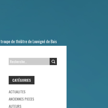
 troupe de théâtre de Louvigné de Bais
R
E
C
CATÉGORIES
H
E
ACTUALITES
R
ANCIENNES PIECES
C
AUTEURS