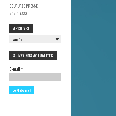
H
COUPURES PRESSE
E
NON CLASSÉ
R
ARCHIVES
:
SUIVEZ NOS ACTUALITÉS
E-mail
*