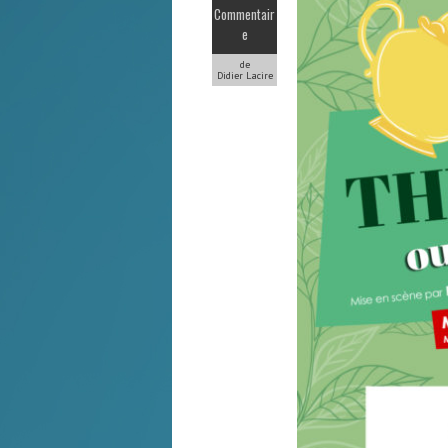
Commentair
e
de
Didier Lacire